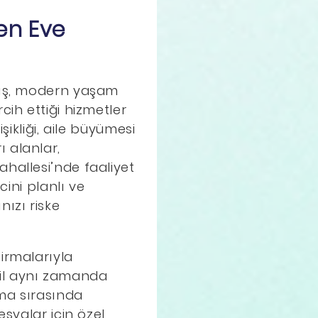
en Eve
lmış, modern yaşam
cih ettiği hizmetler
şikliği, aile büyümesi
 alanlar,
hallesi’nde faaliyet
cini planlı ve
ızı riske
irmalarıyla
ğil aynı zamanda
ıma sırasında
eşyalar için özel