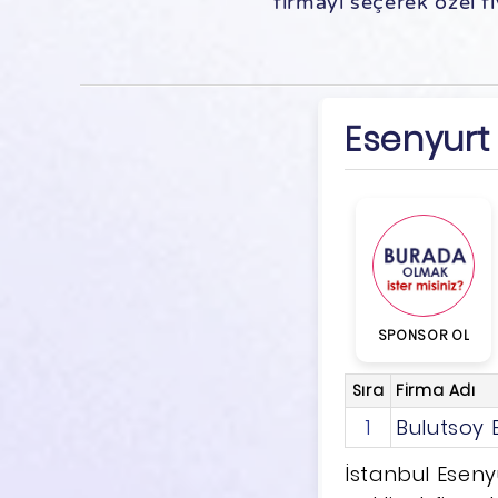
firmayı seçerek özel fiy
Esenyurt 
SPONSOR OL
Sıra
Firma Adı
1
Bulutsoy 
İstanbul Eseny