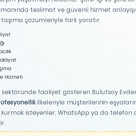
amanında teslimat ve güvenli hizmet anlayışıy
 taşıma çözümleriyle fark yaratır.
liyat
ğı
cılık
akliyat
aşıma
e Hizmeti
e
sektöründe faaliyet gösteren Bulutsoy Evden
ofesyonellik
ilkeleriyle müşterilerinin eşyaları
im kurmak isteyenler, WhatsApp ya da telefon a
r.