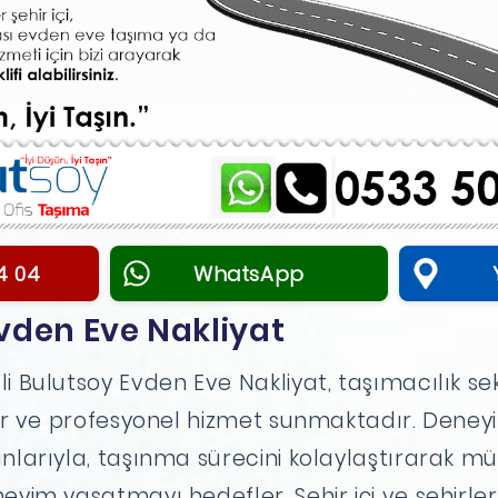
4 04
WhatsApp
vden Eve Nakliyat
li Bulutsoy Evden Eve Nakliyat, taşımacılık s
lir ve profesyonel hizmet sunmaktadır. Deneyi
nlarıyla, taşınma sürecini kolaylaştırarak mü
eyim yaşatmayı hedefler. Şehir içi ve şehirle