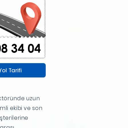
Yol Tarifi
ektöründe uzun
mli ekibi ve son
şterilerine
rarası