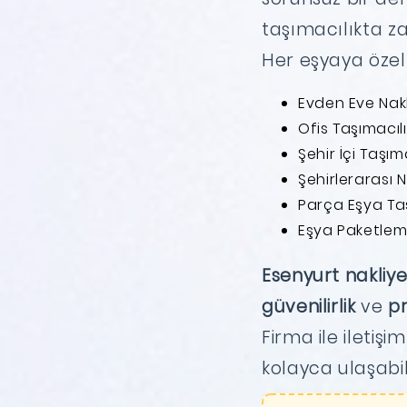
taşımacılıkta z
Her eşyaya özel
Evden Eve Nak
Ofis Taşımacılı
Şehir İçi Taşıma
Şehirlerarası N
Parça Eşya T
Eşya Paketlem
Esenyurt nakliy
güvenilirlik
ve
pr
Firma ile iletiş
kolayca ulaşabili