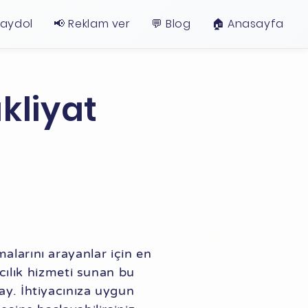
Kaydol
📢 Reklam ver
💬 Blog
🏠︎ Anasayfa
kliyat
alarını arayanlar için en
cılık hizmeti sunan bu
lay. İhtiyacınıza uygun