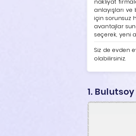
nakliyat firmal
anlayışları ve
için sorunsuz 
avantajlar sun
seçerek, yeni a
Siz de evden ev
olabilirsiniz.
1. Bulutso