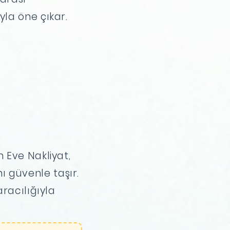
la öne çıkar.
 Eve Nakliyat,
nı güvenle taşır.
racılığıyla