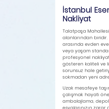
İstanbul Ese
Nakliyat
Talatpaşa Mahallesi
alanlarından biridir
arasında evden eve na
veya yaşam standart
profesyonel nakliyat
gösteren kaliteli ve 
sorunsuz hale getir
sokmadan yeni adres
Uzak mesafeye taşınm
çalışmak hayati öne
ambalajlama, depola
eşyalarınızın zarar 