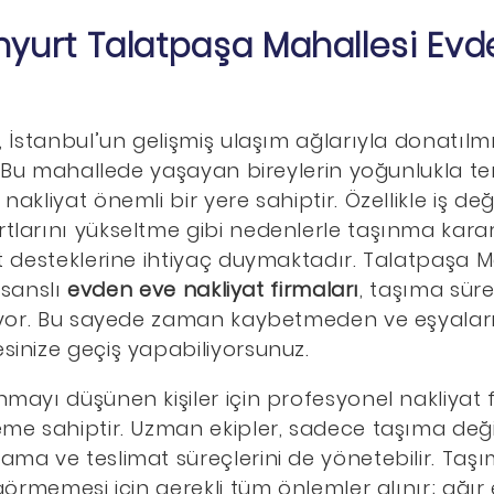
nyurt Talatpaşa Mahallesi Evd
, İstanbul’un gelişmiş ulaşım ağlarıyla donatı
. Bu mahallede yaşayan bireylerin yoğunlukla ter
kliyat önemli bir yere sahiptir. Özellikle iş deği
larını yükseltme gibi nedenlerle taşınma kararı
 desteklerine ihtiyaç duymaktadır. Talatpaşa Ma
lisanslı
evden eve nakliyat firmaları
, taşıma süre
iyor. Bu sayede zaman kaybetmeden ve eşyaların
inize geçiş yapabiliyorsunuz.
ayı düşünen kişiler için profesyonel nakliyat f
me sahiptir. Uzman ekipler, sadece taşıma de
ma ve teslimat süreçlerini de yönetebilir. Taş
görmemesi için gerekli tüm önlemler alınır; ağır 