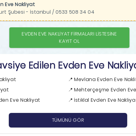
n Eve Nakliyat
rt Şubesi - İstanbul / 0533 508 34 04
EVDEN EVE NAKLIYAT FIRMALARI LISTESINE
KAYIT OL
avsiye Edilen Evden Eve Nakliya
akliyat
Mevlana Evden Eve Nakl
iyat
Mehterçeşme Evden Eve 
den Eve Nakliyat
İstiklal Evden Eve Nakliya
TÜMÜNÜ GÖR