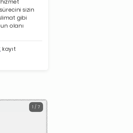
r hizmet
ürecini sizin
limat gibi
gun olanı
k
kayıt
1 / 7