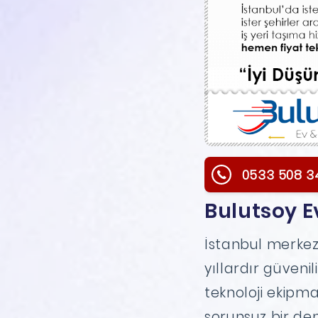
0533 508 3
Bulutsoy E
İstanbul merkez
yıllardır güveni
teknoloji ekipma
sorunsuz bir den