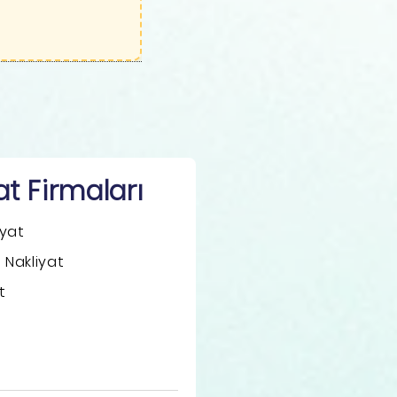
t Firmaları
iyat
Nakliyat
t