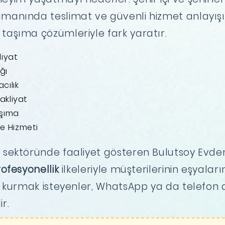
amanında teslimat ve güvenli hizmet anlayışıy
 taşıma çözümleriyle fark yaratır.
liyat
ğı
cılık
akliyat
aşıma
e Hizmeti
e
sektöründe faaliyet gösteren Bulutsoy Evden
ofesyonellik
ilkeleriyle müşterilerinin eşyaları
im kurmak isteyenler, WhatsApp ya da telefon a
r.