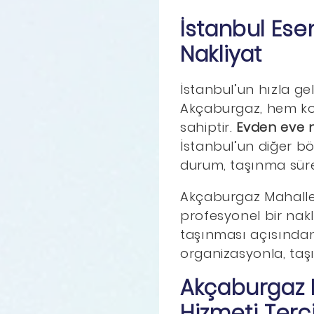
İstanbul Ese
Nakliyat
İstanbul’un hızla ge
Akçaburgaz, hem kon
sahiptir.
Evden eve n
İstanbul’un diğer bö
durum, taşınma süreç
Akçaburgaz Mahalles
profesyonel bir nakli
taşınması açısından
organizasyonla, taşı
Akçaburgaz M
Hizmeti Terci