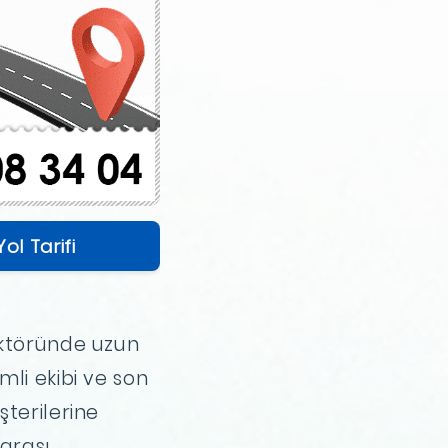
Yol Tarifi
ektöründe uzun
mli ekibi ve son
şterilerine
rarası