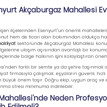
nyurt Akçaburgaz Mahallesi E
lişen ilçelerinden Esenyurt’un önemli mahalleler
ut hem de ticari alan bakımından oldukça hare
akliyat
sektöründe Akçaburgaz Mahallesi, konum
lgelerine ulaşım açısından avantajlı bir konumd
lerinde bölge halkının işini kolaylaştıran öneml
i’nden farklı bir semte ya da şehre taşınmak is
yat firmasıyla çalışmak; eşyaların güvenli, hızlı
 büyük önem taşır. Doğru ekip, uygun araç ve et
nma stresi minimuma indirilebilir.
ahallesi’nde Neden Profesyon
h Edilmeli?