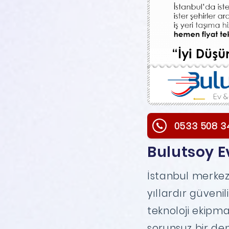
0533 508 3
Bulutsoy E
İstanbul merkez
yıllardır güveni
teknoloji ekipma
sorunsuz bir den