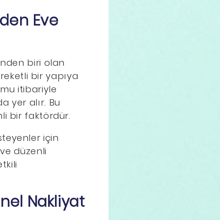
vden Eve
inden biri olan
ketli bir yapıya
u itibariyle
a yer alır. Bu
i bir faktördür.
teyenler için
 ve düzenli
kili
el Nakliyat