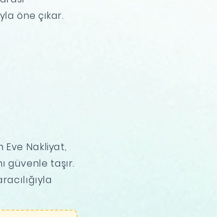
la öne çıkar.
 Eve Nakliyat,
nı güvenle taşır.
racılığıyla