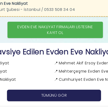
n Eve Nakliyat
rt Şubesi - İstanbul / 0533 508 34 04
EVDEN EVE NAKLIYAT FIRMALARI LISTESINE
KAYIT OL
avsiye Edilen Evden Eve Nakliya
liyat
Mehmet Akif Ersoy Evden
iyat
Mehterçeşme Evden Eve 
Nakliyat
Cumhuriyet Evden Eve N
TÜMÜNÜ GÖR