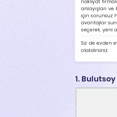
nakliyat firmal
anlayışları ve
için sorunsuz 
avantajlar sun
seçerek, yeni a
Siz de evden ev
olabilirsiniz.
1. Bulutso