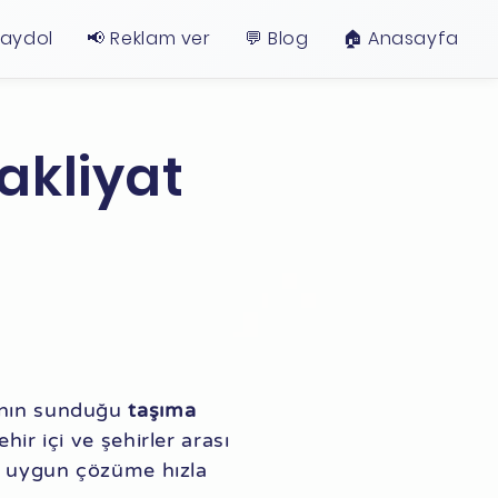
Kaydol
📢 Reklam ver
💬 Blog
🏠︎ Anasayfa
akliyat
rının sunduğu
taşıma
ir içi ve şehirler arası
 en uygun çözüme hızla