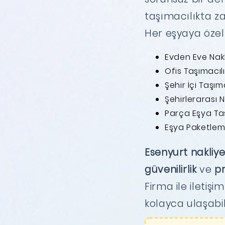
taşımacılıkta z
Her eşyaya özel
Evden Eve Nak
Ofis Taşımacılı
Şehir İçi Taşıma
Şehirlerarası N
Parça Eşya T
Eşya Paketlem
Esenyurt nakliy
güvenilirlik
ve
pr
Firma ile iletiş
kolayca ulaşabili