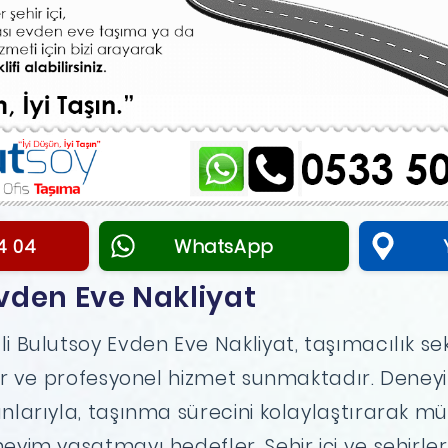
4 04
WhatsApp
vden Eve Nakliyat
li Bulutsoy Evden Eve Nakliyat, taşımacılık s
lir ve profesyonel hizmet sunmaktadır. Deneyi
nlarıyla, taşınma sürecini kolaylaştırarak mü
eyim yaşatmayı hedefler. Şehir içi ve şehirle