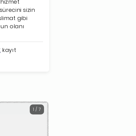
r hizmet
ürecini sizin
limat gibi
gun olanı
k
kayıt
1 / 7