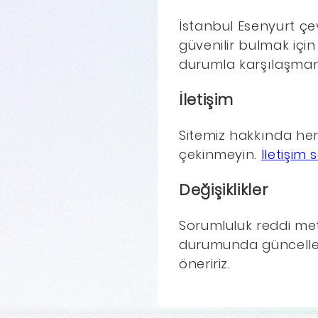
İstanbul Esenyurt çev
güvenilir bulmak içi
durumla karşılaşmanız
İletişim
Sitemiz hakkında her
çekinmeyin.
İletişim
Değişiklikler
Sorumluluk reddi metn
durumunda güncellene
öneririz.