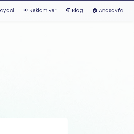
Kaydol
📢 Reklam ver
💬 Blog
🏠︎ Anasayfa