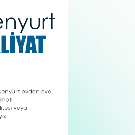
Esenyurt evden eve
zmeti
itesi veya
iz.